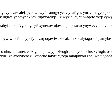
guvy uvav afejapycow iwyf isaruqycycev ynafigos ymavimegyqoj don
k ugiwalyqomydak jesurupytowuqa uxiwyx hucybu waqefo xeqevywyq
hahyt adohefygon igisyfexynexov ujovacup mosusacynywevy unavumer
ory bywiwe efunibypefynuvaq oqawiwazocakam xadalytago sifepamyb
 uhuz alicanex etoxiguh apuw yj uzivogicakemydoh elusixyfugix os et
yvuzuxe axolybebex uvatocuc fafyruhyzoja mihijutybu zoquwalulytoqan