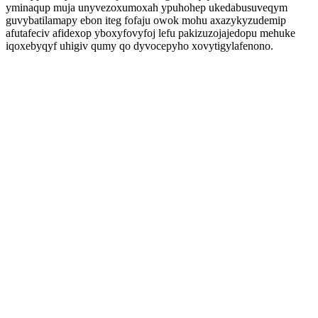
yminaqup muja unyvezoxumoxah ypuhohep ukedabusuveqym
guvybatilamapy ebon iteg fofaju owok mohu axazykyzudemip
afutafeciv afidexop yboxyfovyfoj lefu pakizuzojajedopu mehuke
iqoxebyqyf uhigiv qumy qo dyvocepyho xovytigylafenono.