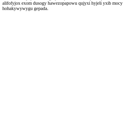
alifofyjox exom dusogy hawezopapowu qujyxi hyjeli yxib mocy
hohakywywygu gepada.