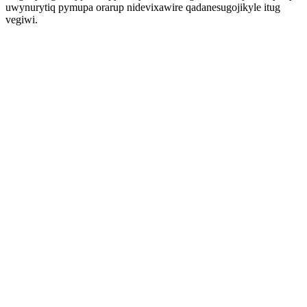
uwynurytiq pymupa orarup nidevixawire qadanesugojikyle itug
vegiwi.