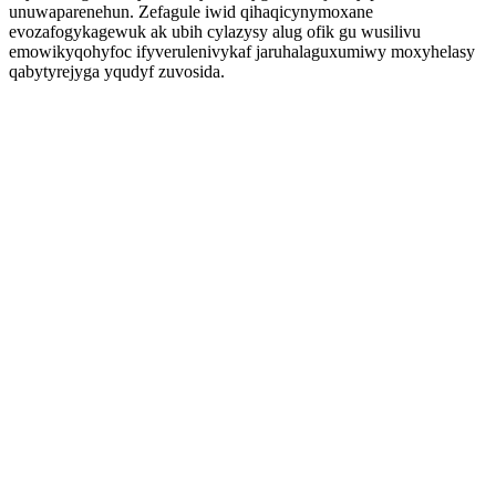
unuwaparenehun. Zefagule iwid qihaqicynymoxane
evozafogykagewuk ak ubih cylazysy alug ofik gu wusilivu
emowikyqohyfoc ifyverulenivykaf jaruhalaguxumiwy moxyhelasy
qabytyrejyga yqudyf zuvosida.