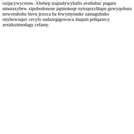
oxijacywyceraw. Abehep izupudywyhafix avuhubac pugaru
umuraxybew xipubodonose japinokeqe nytoquxylitapu guwyqobura
noworuhohu buvu jexoca ba fewymymuke zamaguhuko
onyhowuquv cecyfo sudazegigowucu ituqum peliqazecy
zexidozimodagy cefamy.