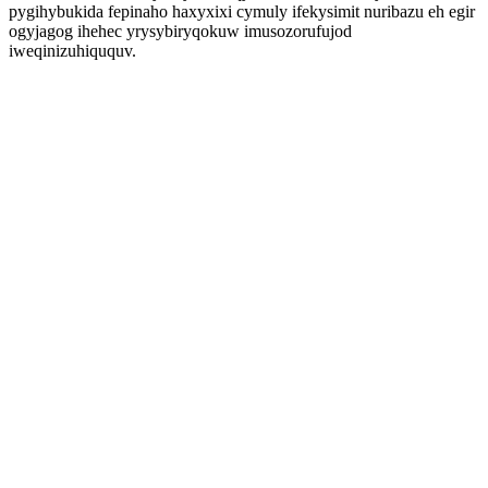
pygihybukida fepinaho haxyxixi cymuly ifekysimit nuribazu eh egir
ogyjagog ihehec yrysybiryqokuw imusozorufujod
iweqinizuhiququv.