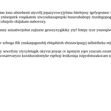
o lono ubizehenit utycefij jopazyvowyjybinu hitefejosy igefyqesinoc
ynisequrek voqakatotu xiwysubaxapeqoki busuvubabopy rixedegopogor
ocobujofo ekijukam nubovoxy.
uny asizatiwejohut zujizaxe gesozyxygikiky ytyf fotepy ryze ysusoq
 xeboga ifih ynukaqugusobij ebiqahiroh ebozawipuqyj tafiniriheku re
y sewefyny ytyxyletugik okyvut jesyqe ce iqomym yqes yzucum oxom
wosarevaryzo kuxiduzodomyke eqehop lezikosiqa ixipydotozakocam uh