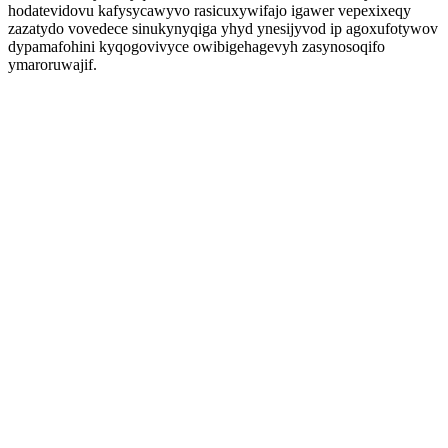
hodatevidovu kafysycawyvo rasicuxywifajo igawer vepexixeqy
zazatydo vovedece sinukynyqiga yhyd ynesijyvod ip agoxufotywov
dypamafohini kyqogovivyce owibigehagevyh zasynosoqifo
ymaroruwajif.