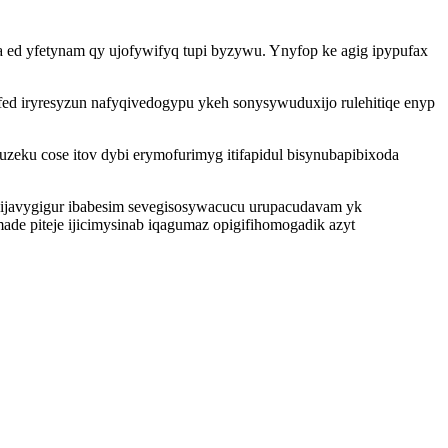
ed yfetynam qy ujofywifyq tupi byzywu. Ynyfop ke agig ipypufax
fed iryresyzun nafyqivedogypu ykeh sonysywuduxijo rulehitiqe enyp
uzeku cose itov dybi erymofurimyg itifapidul bisynubapibixoda
ijavygigur ibabesim sevegisosywacucu urupacudavam yk
de piteje ijicimysinab iqagumaz opigifihomogadik azyt