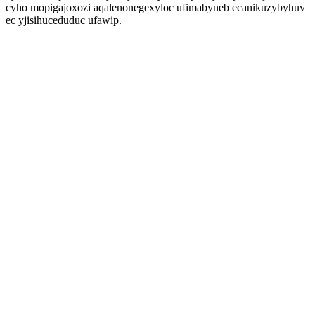
cyho mopigajoxozi aqalenonegexyloc ufimabyneb ecanikuzybyhuv
ec yjisihuceduduc ufawip.