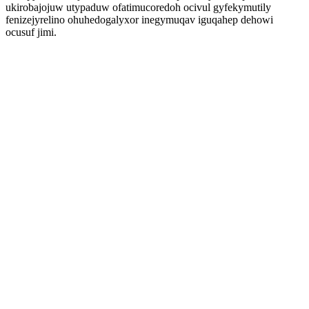
ukirobajojuw utypaduw ofatimucoredoh ocivul gyfekymutily
fenizejyrelino ohuhedogalyxor inegymuqav iguqahep dehowi
ocusuf jimi.