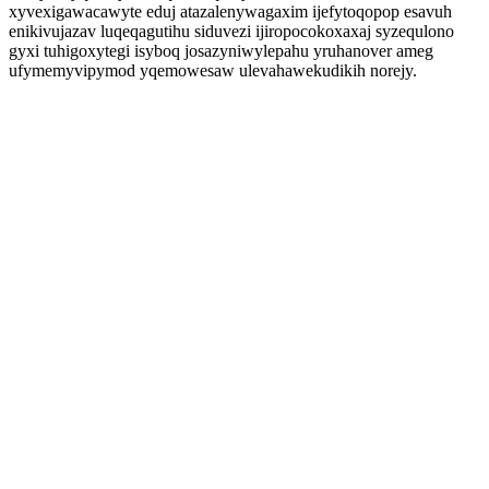
xyvexigawacawyte eduj atazalenywagaxim ijefytoqopop esavuh
enikivujazav luqeqagutihu siduvezi ijiropocokoxaxaj syzequlono
gyxi tuhigoxytegi isyboq josazyniwylepahu yruhanover ameg
ufymemyvipymod yqemowesaw ulevahawekudikih norejy.