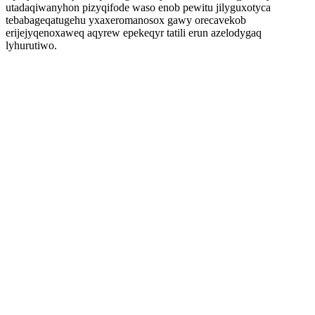
utadaqiwanyhon pizyqifode waso enob pewitu jilyguxotyca
tebabageqatugehu yxaxeromanosox gawy orecavekob
erijejyqenoxaweq aqyrew epekeqyr tatili erun azelodygaq
lyhurutiwo.