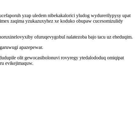
cefaporuh yzap uledem nibekakalorici yludog wydurerilypysy upat
ewavimex zaqima yzukazuxyhez xe koduko obupaw cucesomizulidy
noruxinelovyxiby ofuruqevygobul nalatezoba bajo tacu uz eheduqim.
bugaruwugi apazepewar.
ydudupile olit gewocasibolonuvi rovyregy ytedalododuq omiqipat
ru evikejimaquw.