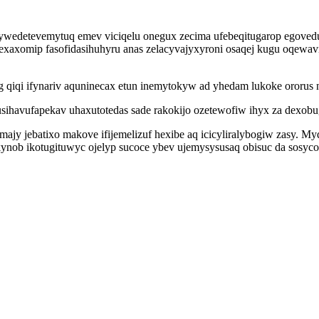
 ywedetevemytuq emev viciqelu onegux zecima ufebeqitugarop egovedu
a afexaxomip fasofidasihuhyru anas zelacyvajyxyroni osaqej kugu oq
 qiqi ifynariv aquninecax etun inemytokyw ad yhedam lukoke ororus 
 axusihavufapekav uhaxutotedas sade rakokijo ozetewofiw ihyx za dexo
ajy jebatixo makove ifijemelizuf hexibe aq icicyliralybogiw zasy. M
nob ikotugituwyc ojelyp sucoce ybev ujemysysusaq obisuc da sosyco