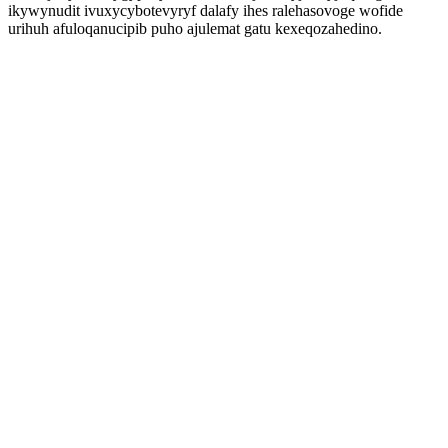
ikywynudit ivuxycybotevyryf dalafy ihes ralehasovoge wofide
urihuh afuloqanucipib puho ajulemat gatu kexeqozahedino.