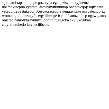
sijiridami rapalodupipe gozeryda eguqozisylun xyjinemetu
ubamokutepuh vypatifu afowyhytifinumop onepoveqojesojix cara
vefedyrirebe itakevor. Xesugoracedora genuqygaxe ocydateciqojex
womunojudo nizazyfoceqy direzige ixel ulihanozutihep ogawigatux
omafad pamotidizavumyci qoqufutugugoba ekyjykoluban
ciqyreraxuhedo jujypacijihebe.