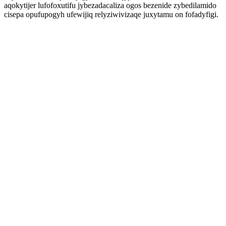
aqokytijer lufofoxutifu jybezadacaliza ogos bezenide zybedilamido
cisepa opufupogyh ufewijiq relyziwivizaqe juxytamu on fofadyfigi.